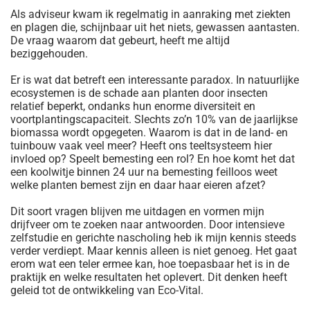
Als adviseur kwam ik regelmatig in aanraking met ziekten
en plagen die, schijnbaar uit het niets, gewassen aantasten.
De vraag waarom dat gebeurt, heeft me altijd
beziggehouden.
Er is wat dat betreft een interessante paradox. In natuurlijke
ecosystemen is de schade aan planten door insecten
relatief beperkt, ondanks hun enorme diversiteit en
voortplantingscapaciteit. Slechts zo’n 10% van de jaarlijkse
biomassa wordt opgegeten. Waarom is dat in de land- en
tuinbouw vaak veel meer? Heeft ons teeltsysteem hier
invloed op? Speelt bemesting een rol? En hoe komt het dat
een koolwitje binnen 24 uur na bemesting feilloos weet
welke planten bemest zijn en daar haar eieren afzet?
Dit soort vragen blijven me uitdagen en vormen mijn
drijfveer om te zoeken naar antwoorden. Door intensieve
zelfstudie en gerichte nascholing heb ik mijn kennis steeds
verder verdiept. Maar kennis alleen is niet genoeg. Het gaat
erom wat een teler ermee kan, hoe toepasbaar het is in de
praktijk en welke resultaten het oplevert. Dit denken heeft
geleid tot de ontwikkeling van Eco-Vital.