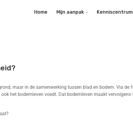
Home
Mijn aanpak
Kenniscentrum
WAT BETEKENT PLANTWEERBAARHEID
eid?
grond, maar in de samenwerking tussen blad en bodem. Via de f
ar ook het bodemleven voedt. Dat bodemleven maakt vervolgens v
aat?