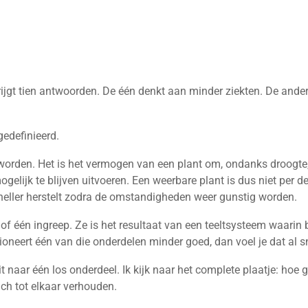
 krijgt tien antwoorden. De één denkt aan minder ziekten. De and
gedefinieerd.
worden. Het is het vermogen van een plant om, ondanks droogte, 
lijk te blijven uitvoeren. Een weerbare plant is dus niet per def
 sneller herstelt zodra de omstandigheden weer gunstig worden.
of één ingreep. Ze is het resultaat van een teeltsysteem waarin
ioneert één van die onderdelen minder goed, dan voel je dat al sn
t naar één los onderdeel. Ik kijk naar het complete plaatje: hoe 
ch tot elkaar verhouden.