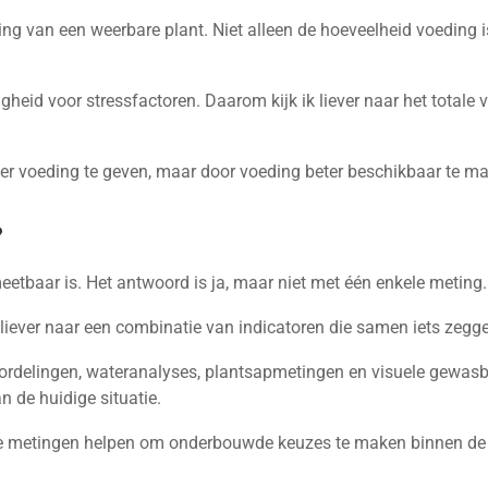
ling van een weerbare plant. Niet alleen de hoeveelheid voeding 
igheid voor stressfactoren. Daarom kijk ik liever naar het total
er voeding te geven, maar door voeding beter beschikbaar te ma
?
eetbaar is. Het antwoord is ja, maar niet met één enkele meting.
k liever naar een combinatie van indicatoren die samen iets zegg
rdelingen, wateranalyses, plantsapmetingen en visuele gewasbe
 de huidige situatie.
oe metingen helpen om onderbouwde keuzes te maken binnen de t