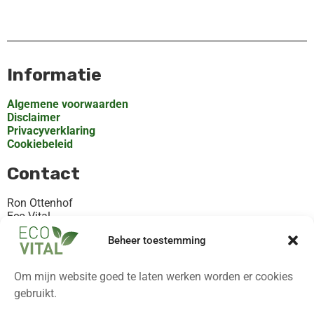
Informatie
Algemene voorwaarden
Disclaimer
Privacyverklaring
Cookiebeleid
Contact
Ron Ottenhof
Eco-Vital
Rooilaan 30, Valthermond
Beheer toestemming
KvK 82368872
+31621119102
Om mijn website goed te laten werken worden er cookies
Contact@eco-vital.nl
gebruikt.
Altijd op de hoogte!