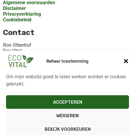
Algemene voorwaarden
Disclaimer
Privacyverklaring
Cookiebeleid
Contact
Ron Ottenhof
Eco-Vital
Rooilaan 30, Valthermond
Beheer toestemming
KvK 82368872
+31621119102
Om mijn website goed te laten werken worden er cookies
Contact@eco-vital.nl
gebruikt.
Altijd op de hoogte!
ACCEPTEREN
Niets missen? Meld je aan voor de nieuwsbrief. Je ontvangt
dan als eerste de nieuwste tips, inspiratie en meer!
WEIGEREN
Klik hier en meld je aan!
BEKIJK VOORKEUREN