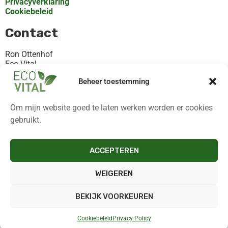
Privacyverklaring
Cookiebeleid
Contact
Ron Ottenhof
Eco-Vital
Rooilaan 30, Valthermond
Beheer toestemming
KvK 82368872
+31621119102
Om mijn website goed te laten werken worden er cookies
Contact@eco-vital.nl
gebruikt.
Altijd op de hoogte!
ACCEPTEREN
Niets missen? Meld je aan voor de nieuwsbrief. Je ontvangt
dan als eerste de nieuwste tips, inspiratie en meer!
WEIGEREN
Klik hier en meld je aan!
BEKIJK VOORKEUREN
Cookiebeleid
Privacy Policy