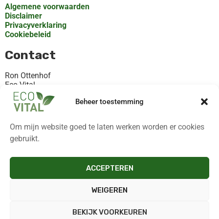
Algemene voorwaarden
Disclaimer
Privacyverklaring
Cookiebeleid
Contact
Ron Ottenhof
Eco-Vital
Rooilaan 30, Valthermond
Beheer toestemming
KvK 82368872
+31621119102
Om mijn website goed te laten werken worden er cookies
Contact@eco-vital.nl
gebruikt.
Altijd op de hoogte!
ACCEPTEREN
Niets missen? Meld je aan voor de nieuwsbrief. Je ontvangt
dan als eerste de nieuwste tips, inspiratie en meer!
WEIGEREN
Klik hier en meld je aan!
BEKIJK VOORKEUREN