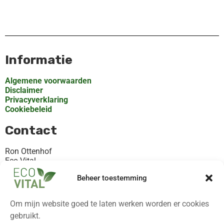
Informatie
Algemene voorwaarden
Disclaimer
Privacyverklaring
Cookiebeleid
Contact
Ron Ottenhof
Eco-Vital
Rooilaan 30, Valthermond
Beheer toestemming
KvK 82368872
+31621119102
Om mijn website goed te laten werken worden er cookies
Contact@eco-vital.nl
gebruikt.